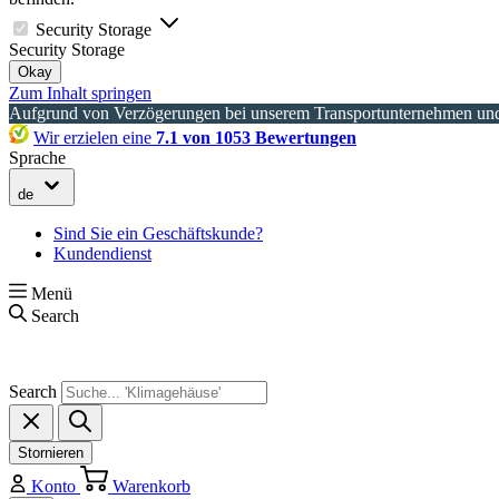
Security Storage
Security Storage
Okay
Zum Inhalt springen
Aufgrund von Verzögerungen bei unserem Transportunternehmen und 
Wir erzielen eine
7.1 von 1053 Bewertungen
Sprache
de
Sind Sie ein Geschäftskunde?
Kundendienst
Menü
Search
Search
Stornieren
Konto
Warenkorb