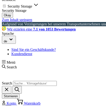
Security Storage
Security Storage
Okay
Zum Inhalt springen
Aufgrund von Verzögerungen bei unserem Transportunternehmen und 
Wir erzielen eine
7.1 von 1053 Bewertungen
Sprache
de
Sind Sie ein Geschäftskunde?
Kundendienst
Menü
Search
Search
Stornieren
Konto
Warenkorb