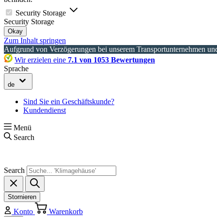
Security Storage
Security Storage
Okay
Zum Inhalt springen
Aufgrund von Verzögerungen bei unserem Transportunternehmen und 
Wir erzielen eine
7.1 von 1053 Bewertungen
Sprache
de
Sind Sie ein Geschäftskunde?
Kundendienst
Menü
Search
Search
Stornieren
Konto
Warenkorb